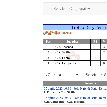
Seleziona Campionato
Trofeo Reg. Fem n
Pos
Squadra
Pti
V
1
C.R. Toscana
9
3
2
C.R. Sicilia
6
2
3
C.R. Lazio
3
1
4
C.R. Campania
0
0
Incontro
05 aprile 2023 16:30 - Polo N.rio di Ostia, Roma 
C.R. Lazio - C.R. Sicilia
05 aprile 2023 19:30 - Polo N.rio di Ostia, Roma
C.R. Campania - C.R. Toscana